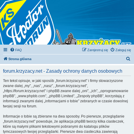
FAQ
Zarejestruj się
Zaloguj się
S
Strona główna
z
forum.krzyzacy.net - Zasady ochrony danych osobowych
u
k
Ten tekst opisuje, w jaki sposób „forum.krzyzacy.net” i firmy stowarzyszone
zwane dalej „my”, „nas”, „nasz”, „forum.krzyzacy.net”,
a
„https://forum.krzyzacy.net” i phpBB zwane dalej „oni”, „ich”, „oprogramowanie
j
phpBB”, „www.phpbb.com”, „phpBB Limited”, „Zespoły phpBB”, korzystają z
informacji zwanymi dalej „informacjami o tobie” zebranych w czasie dowolnej
twojej sesji na forum.
Informacje o tobie są zbierane na dwa sposoby. Po pierwsze, przeglądanie
„forum.krzyzacy.net” powoduje, że aplikacja phpBB tworzy kilka ciasteczek,
które są małymi plikami tekstowymi pobranymi do katalogu plików
tymczasowych twojej przeglądarki. Pierwsze dwa ciasteczka zawierają