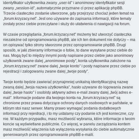
identyfikator użytkownika zwany „user-id” i anonimowy identyfikator sesji
zwany „session-id”, automatycznie przyznane ci przez aplikację phpBB.
Trzecie ciasteczko zostanie utworzone, gdy przejrzysz chociaż jeden temat na
„forum.krzyzacy.net”. Jest ono używane do zapisania informacji, które tematy
zostały przez ciebie przeczytane i służy do ułatwienia ci nawigacji na forum.
W czasie przeglądania „forum.krzyzacy.net” możemy też utworzyć ciasteczka
niezależne od oprogramowania phpBB, ale ich ten dokument nie dotyczy – ma
on opisywać tylko strony stworzone przez oprogramowanie phpBB. Drugi
sposób, w jaki zbieramy informacje o tobie, to dane wysyłane przez ciebie do
nas. Mogą być to między innymi posty napisane przez ciebie jako anonimowy
użytkownik zwane dalej „anonimowe posty”, konta użytkownika założone na
„forum.krzyzacy.net” zwane dalej „twoje konto” i posty napisane przez ciebie po
rejestracji i zalogowaniu zwane dalej „twoje posty”.
Twoje konto będzie zawierać przynajmniej unikalną identyfikacyjną nazwę
zwaną dalej „twoja nazwa użytkownika”, hasło używane do logowania zwane
dalej „twoje hasło” i osobisty aktywny adres e-mail zwany dalej „twój adres e-
mail”. Informacje podane dla twojego konta na „forum.krzyzacy.net” są
chronione przez prawa dotyczące ochrony danych osobowych w państwie, w
którym stoi nasz serwer. Mamy prawo wymagać podania dodatkowych
informacji przy rejestracji, i to my ustalamy czy podanie ich jest konieczne, czy
nie. W każdym przypadku, masz możliwość wybrania, które informacje o twoim
koncie są wyświetlane publicznie. Co więcej, w panelu zarządzania kontem
masz możliwość włączenia lub wyłączenia wysyłania do ciebie automatycznie
generowanych przez oprogramowanie phpBB e-maili.