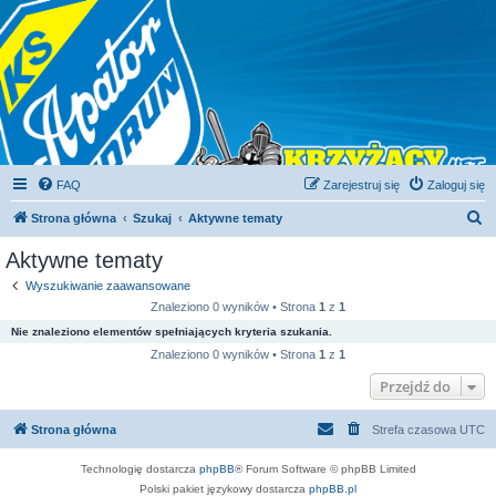
FAQ
Zarejestruj się
Zaloguj się
S
Strona główna
Szukaj
Aktywne tematy
z
Aktywne tematy
u
Wyszukiwanie zaawansowane
k
Znaleziono 0 wyników • Strona
1
z
1
a
Nie znaleziono elementów spełniających kryteria szukania.
j
Znaleziono 0 wyników • Strona
1
z
1
Przejdź do
Strona główna
Strefa czasowa
UTC
Technologię dostarcza
phpBB
® Forum Software © phpBB Limited
Polski pakiet językowy dostarcza
phpBB.pl