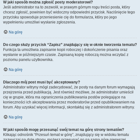
W jaki sposób można zgłosić posty moderatorowi?
Jeśli administrator na to zezwolił, w prawym górnym rogu treści posta, który
chcesz zgłosić, powinien być widoczny odpowiedni przycisk. Naciśnięcie tego
przycisku spowoduje przeniesienie cię do formularza, który po jego
wypełnieniu umożliwi wysłanie zgłoszenia.
Na górę
Do czego służy przycisk “Zapisz” znajdujący się w oknie tworzenia tematu?
Funkcja ta umożliwia zapisanie kopii roboczej i dokończenie pisania oraz
wysłanie w późniejszym czasie. Zapisaną kopię roboczą można wczytać z
poziomu panelu użytkownika.
Na górę
Dlaczego mój post musi być akceptowany?
Administrator witryny mógł zadecydować, że posty na danym forum wymagają
przejrzenia przed publikacją. Jest również możliwe, że administrator umieścił
cię w grupie, która ma ograniczenia publikowania postów polegające na
konieczności ich akceptowania przez moderatorów przed opublikowaniem na
forum. Aby uzyskać więcej informacji, skontaktuj się z administratorem witryny.
Na górę
W jaki sposób mogę przesunąć swój temat na górę strony tematów?
Klikając odnośnik “Przesuń temat w górę”, znajdujący się w widoku tematu
zazwyczaj na dole strony, możesz przesunąć go na samą górę pierwszej