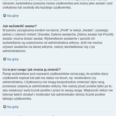
obrazek, wyświetlany powyżej nazwy użytkownika jest znany jako awatar i jest
unikatowy lub osobisty dla każdego użytkownika.
Na górę
Jak wyświetlić awatar?
W panelu zarządzania kontem na karcie „Profil” w sekcji „Awatar”, używając
jednej z czterech metod: Gravatar, Galeria awatarów, Zdalny awatar lub Prześlij
awatar, można dodać awatar. Wyświetlanie awatarów i sposób ich
wyświetlania są uzależnione od administratora witryny. Jeśli nie można
używać awatarów na danej witrynie, należy skontaktować się z jej
administratorem.
Na górę
Co to jest ranga i jak można ją zmienić?
Rangi wyświetlane pod nazwami użytkowników oznaczają, ile postów dany
użytkownik napisał lub jaki ma status na forum, np. moderatora czy
administratora. Użytkownicy nie mogą bezpośrednio zmieniać stylu rang,
ponieważ ustawia je administrator witryny. Nie należy pisać postów tylko po to,
aby zwiększyć swój licznik postów i przez to swoją rangę. Większość witryn nie
toleruje takich działań i moderator lub administrator obniży licznik postów
takiego użytkownika.
Na górę