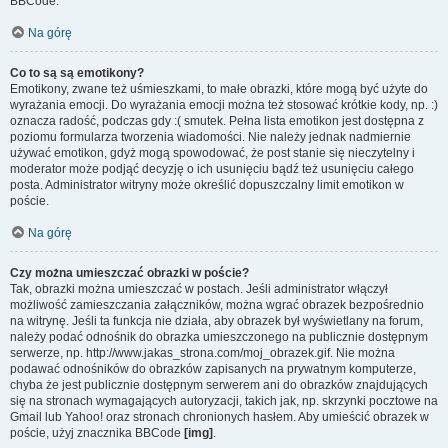
BBCode.
Na górę
Co to są są emotikony?
Emotikony, zwane też uśmieszkami, to małe obrazki, które mogą być użyte do
wyrażania emocji. Do wyrażania emocji można też stosować krótkie kody, np. :)
oznacza radość, podczas gdy :( smutek. Pełna lista emotikon jest dostępna z
poziomu formularza tworzenia wiadomości. Nie należy jednak nadmiernie
używać emotikon, gdyż mogą spowodować, że post stanie się nieczytelny i
moderator może podjąć decyzję o ich usunięciu bądź też usunięciu całego
posta. Administrator witryny może określić dopuszczalny limit emotikon w
poście.
Na górę
Czy można umieszczać obrazki w poście?
Tak, obrazki można umieszczać w postach. Jeśli administrator włączył
możliwość zamieszczania załączników, można wgrać obrazek bezpośrednio
na witrynę. Jeśli ta funkcja nie działa, aby obrazek był wyświetlany na forum,
należy podać odnośnik do obrazka umieszczonego na publicznie dostępnym
serwerze, np. http://www.jakas_strona.com/moj_obrazek.gif. Nie można
podawać odnośników do obrazków zapisanych na prywatnym komputerze,
chyba że jest publicznie dostępnym serwerem ani do obrazków znajdujących
się na stronach wymagających autoryzacji, takich jak, np. skrzynki pocztowe na
Gmail lub Yahoo! oraz stronach chronionych hasłem. Aby umieścić obrazek w
poście, użyj znacznika BBCode
[img]
.