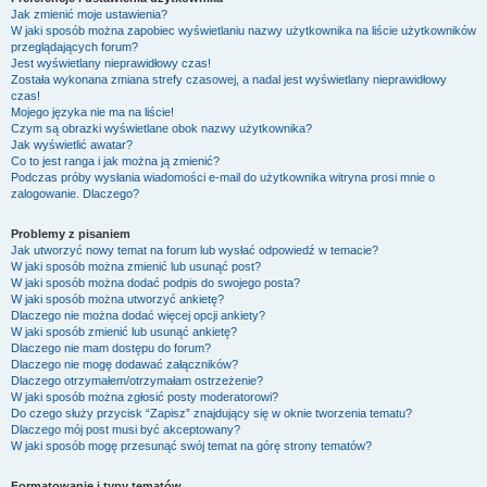
Jak zmienić moje ustawienia?
W jaki sposób można zapobiec wyświetlaniu nazwy użytkownika na liście użytkowników
przeglądających forum?
Jest wyświetlany nieprawidłowy czas!
Została wykonana zmiana strefy czasowej, a nadal jest wyświetlany nieprawidłowy
czas!
Mojego języka nie ma na liście!
Czym są obrazki wyświetlane obok nazwy użytkownika?
Jak wyświetlić awatar?
Co to jest ranga i jak można ją zmienić?
Podczas próby wysłania wiadomości e-mail do użytkownika witryna prosi mnie o
zalogowanie. Dlaczego?
Problemy z pisaniem
Jak utworzyć nowy temat na forum lub wysłać odpowiedź w temacie?
W jaki sposób można zmienić lub usunąć post?
W jaki sposób można dodać podpis do swojego posta?
W jaki sposób można utworzyć ankietę?
Dlaczego nie można dodać więcej opcji ankiety?
W jaki sposób zmienić lub usunąć ankietę?
Dlaczego nie mam dostępu do forum?
Dlaczego nie mogę dodawać załączników?
Dlaczego otrzymałem/otrzymałam ostrzeżenie?
W jaki sposób można zgłosić posty moderatorowi?
Do czego służy przycisk “Zapisz” znajdujący się w oknie tworzenia tematu?
Dlaczego mój post musi być akceptowany?
W jaki sposób mogę przesunąć swój temat na górę strony tematów?
Formatowanie i typy tematów