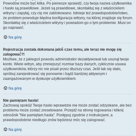
Powodów może być kilka. Po pierwsze sprawdź, czy twoja nazwa użytkownika
i hasło są prawidłowe. Jeżeli są prawidłowe, skontaktuj się z właścicielem
witryny i zapytaj, czy cię nie zablokowano. Istnieje też prawdopodobieństwo,
że problem powoduje błędna konfiguracja witryny, na której znajduje się forum.
Skontaktuj się z właścicielem witryny i powiadom go o tym problemie. Musi on
go naprawić.
Na górę
Rejestracja została dokonana jakiś czas temu, ale teraz nie mogę się
zalogować?!
Możliwe, że z jakiegoś powodu administrator dezaktywował lub usunął twoje
konto. Wiele witryn, aby zmniejszyć rozmiar bazy danych, cyklicznie usuwa
użytkowników, którzy nic nie pisali przez dłuższy czas. Jeśli tak się stało,
spróbuj zarejestrować się ponownie i bądź bardziej aktywnym i
zaangażowanym w dyskusje użytkownikiem.
Na górę
Nie pamiętam hasła!
Zachowaj spokój! Twoje hasło wprawdzie nie może zostać odzyskane, ale bez
problemu może zostać zresetowane. Przejdź na stronę logowania i kliknij
odnośnik “Nie pamiętam hasła”. Postępuj zgodnie z instrukcjami, a
prawdopodobnie niedługo znów będziesz móc się zalogować.
Na górę