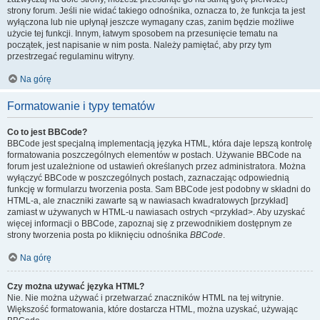
strony forum. Jeśli nie widać takiego odnośnika, oznacza to, że funkcja ta jest
wyłączona lub nie upłynął jeszcze wymagany czas, zanim będzie możliwe
użycie tej funkcji. Innym, łatwym sposobem na przesunięcie tematu na
początek, jest napisanie w nim posta. Należy pamiętać, aby przy tym
przestrzegać regulaminu witryny.
Na górę
Formatowanie i typy tematów
Co to jest BBCode?
BBCode jest specjalną implementacją języka HTML, która daje lepszą kontrolę
formatowania poszczególnych elementów w postach. Używanie BBCode na
forum jest uzależnione od ustawień określanych przez administratora. Można
wyłączyć BBCode w poszczególnych postach, zaznaczając odpowiednią
funkcję w formularzu tworzenia posta. Sam BBCode jest podobny w składni do
HTML-a, ale znaczniki zawarte są w nawiasach kwadratowych [przykład]
zamiast w używanych w HTML-u nawiasach ostrych <przykład>. Aby uzyskać
więcej informacji o BBCode, zapoznaj się z przewodnikiem dostępnym ze
strony tworzenia posta po kliknięciu odnośnika
BBCode
.
Na górę
Czy można używać języka HTML?
Nie. Nie można używać i przetwarzać znaczników HTML na tej witrynie.
Większość formatowania, które dostarcza HTML, można uzyskać, używając