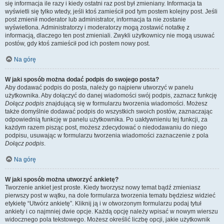
się informacja ile razy i kiedy ostatni raz post był zmieniany. Informacja ta
wyświetli się tylko wtedy, jeśli ktoś zamieścił pod tym postem kolejny post. Jeśli
post zmienił moderator lub administrator, informacja ta nie zostanie
wyświetlona. Administratorzy i moderatorzy mogą zostawić notatkę z
informacją, dlaczego ten post zmieniali. Zwykli użytkownicy nie mogą usuwać
postów, gdy ktoś zamieścił pod ich postem nowy post.
Na górę
W jaki sposób można dodać podpis do swojego posta?
Aby dodawać podpis do posta, należy go najpierw utworzyć w panelu
użytkownika. Aby dołączyć do danej wiadomości swój podpis, zaznacz funkcję
Dołącz podpis
znajdującą się w formularzu tworzenia wiadomości. Możesz
także domyślnie dodawać podpis do wszystkich swoich postów, zaznaczając
odpowiednią funkcję w panelu użytkownika. Po uaktywnieniu tej funkcji, za
każdym razem pisząc post, możesz zdecydować o niedodawaniu do niego
podpisu, usuwając w formularzu tworzenia wiadomości zaznaczenie z pola
Dołącz podpis
.
Na górę
W jaki sposób można utworzyć ankietę?
Tworzenie ankiet jest proste. Kiedy tworzysz nowy temat bądź zmieniasz
pierwszy post w wątku, na dole formularza tworzenia tematu będziesz widzieć
etykietę “Utwórz ankietę”. Kliknij ją i w otworzonym formularzu podaj tytuł
ankiety i co najmniej dwie opcje. Każdą opcję należy wpisać w nowym wierszu
widocznego pola tekstowego. Możesz określić liczbę opcji, jakie użytkownik