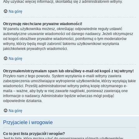
Aby uzyskać więcej informacji, skontaktuj się z administratorem witryny.
Na górę
Otrzymuję niechciane prywatne wiadomości!
W panelu użytkownika możesz, określając odpowiednie reguły ustawić
automatyczne usuwanie wiadomości od danego nadawcy. Jeżeli otrzymujesz
od kogoś obraźliwe prywatne wiadomości, poinformuj o tym moderatorów
witryny, którzy będą mogli zabronić takiemu użytkownikowi wysyłania
jakichkolwiek prywatnych wiadomości.
Na górę
Otrzymałem/otrzymałam spam lub obraźliwy e-mail od kogoś z tej witryny!
Przykro nam z tego powodu. System wysyłania e-maili witryny zawiera
zabezpieczenia umożliwiające wytropienie użytkowników, którzy wysyłają takie
wiadomości. Prześlij administratorowi witryny pełną kopię otrzymanego e-
maila – ważne, aby były w niej zawarte nagłówki, ponieważ zawierają one
informacje o nadawcy. Administrator będzie wówczas mógł podjąć
odpowiednie działania.
Na górę
Przyjaciele i wrogowie
Co to jest lista przyjaciół i wrogów?
Jest to lista, którą można użyć do organizowania różnych użytkowników