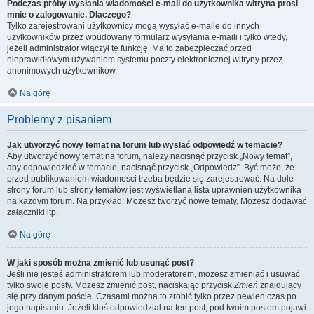
Podczas próby wysłania wiadomości e-mail do użytkownika witryna prosi
mnie o zalogowanie. Dlaczego?
Tylko zarejestrowani użytkownicy mogą wysyłać e-maile do innych
użytkowników przez wbudowany formularz wysyłania e-maili i tylko wtedy,
jeżeli administrator włączył tę funkcję. Ma to zabezpieczać przed
nieprawidłowym używaniem systemu poczty elektronicznej witryny przez
anonimowych użytkowników.
Na górę
Problemy z pisaniem
Jak utworzyć nowy temat na forum lub wysłać odpowiedź w temacie?
Aby utworzyć nowy temat na forum, należy nacisnąć przycisk „Nowy temat”,
aby odpowiedzieć w temacie, nacisnąć przycisk „Odpowiedz”. Być może, że
przed publikowaniem wiadomości trzeba będzie się zarejestrować. Na dole
strony forum lub strony tematów jest wyświetlana lista uprawnień użytkownika
na każdym forum. Na przykład: Możesz tworzyć nowe tematy, Możesz dodawać
załączniki itp.
Na górę
W jaki sposób można zmienić lub usunąć post?
Jeśli nie jesteś administratorem lub moderatorem, możesz zmieniać i usuwać
tylko swoje posty. Możesz zmienić post, naciskając przycisk
Zmień
znajdujący
się przy danym poście. Czasami można to zrobić tylko przez pewien czas po
jego napisaniu. Jeżeli ktoś odpowiedział na ten post, pod twoim postem pojawi