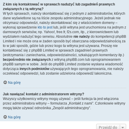
Z kim się kontaktować w sprawach nadużyć lub zagadnień prawnych
związanych z tą witryną?
W tych sprawach, należy skontaktować się z jednym z administratorów, których
dane wyświetlone są na liście zespołu administracyjnego. Jeżeli jednak nie
otrzymasz odpowiedzi, należy skontaktować się z właścicielem domeny –
wykonaj sprawdzenie
kto to jest
lub, jeśli witryna jest uruchomiona na jednym z
darmowych serwisów, np. Yahoo!, free.fr, f2s.com, itp., z kierownictwem lub
wydziałem nadużyć tego serwisu. Absolutnie
nie należy
do kompetencji phpBB
Limited i nie może ona w żaden sposób być obarczana odpowiedzialnością za
to w jaki sposób, gdzie lub przez kogo ta witryna jest używana. Proszę nie
kontaktować się z phpBB Limited w sprawach zagadnień prawnych
(wstrzymania i zaniechania, odpowiedzialności, szkalujących komentarzy itp.)
bezpośrednio nie związanych
z witryną phpBB.com lub oprogramowaniem
phpBB samym w sobie. Jeśli do phpBB Limited zostanie wysłana wiadomość
dotycząca
innych podmiotów
używających tego oprogramowania, nie należy
oczekiwać odpowiedzi, lub zostanie udzielona odpowiedź lakoniczna.
Na górę
Jak nawiązać kontakt z administratorem witryny?
Wszyscy użytkownicy witryny mogą używać – jeśli funkcja ta jest włączona
przez administratora witryny – formularza „Kontakt z nami”. Członkowie witryny
mogą także używać odnośnika „Zespół administracyjny”.
Na górę
Przejdź do