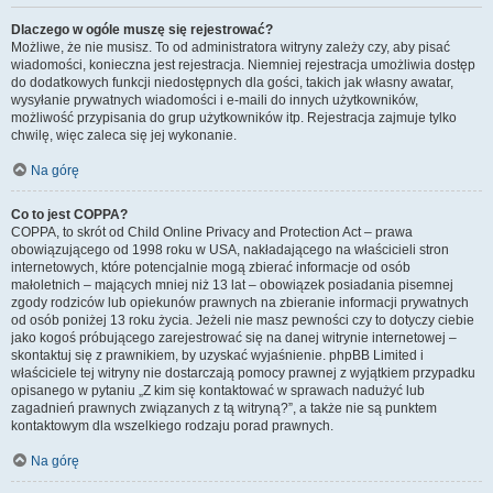
Dlaczego w ogóle muszę się rejestrować?
Możliwe, że nie musisz. To od administratora witryny zależy czy, aby pisać
wiadomości, konieczna jest rejestracja. Niemniej rejestracja umożliwia dostęp
do dodatkowych funkcji niedostępnych dla gości, takich jak własny awatar,
wysyłanie prywatnych wiadomości i e-maili do innych użytkowników,
możliwość przypisania do grup użytkowników itp. Rejestracja zajmuje tylko
chwilę, więc zaleca się jej wykonanie.
Na górę
Co to jest COPPA?
COPPA, to skrót od Child Online Privacy and Protection Act – prawa
obowiązującego od 1998 roku w USA, nakładającego na właścicieli stron
internetowych, które potencjalnie mogą zbierać informacje od osób
małoletnich – mających mniej niż 13 lat – obowiązek posiadania pisemnej
zgody rodziców lub opiekunów prawnych na zbieranie informacji prywatnych
od osób poniżej 13 roku życia. Jeżeli nie masz pewności czy to dotyczy ciebie
jako kogoś próbującego zarejestrować się na danej witrynie internetowej –
skontaktuj się z prawnikiem, by uzyskać wyjaśnienie. phpBB Limited i
właściciele tej witryny nie dostarczają pomocy prawnej z wyjątkiem przypadku
opisanego w pytaniu „Z kim się kontaktować w sprawach nadużyć lub
zagadnień prawnych związanych z tą witryną?”, a także nie są punktem
kontaktowym dla wszelkiego rodzaju porad prawnych.
Na górę