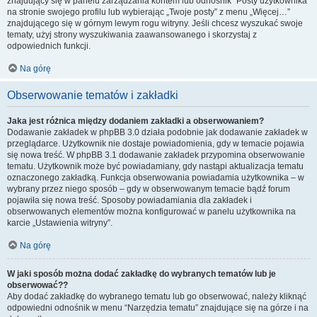
znajdujący się w panelu zarządzania kontem lub odnośnik “Posty użytkownika”
na stronie swojego profilu lub wybierając „Twoje posty” z menu „Więcej…”
znajdującego się w górnym lewym rogu witryny. Jeśli chcesz wyszukać swoje
tematy, użyj strony wyszukiwania zaawansowanego i skorzystaj z
odpowiednich funkcji.
Na górę
Obserwowanie tematów i zakładki
Jaka jest różnica między dodaniem zakładki a obserwowaniem?
Dodawanie zakładek w phpBB 3.0 działa podobnie jak dodawanie zakładek w
przeglądarce. Użytkownik nie dostaje powiadomienia, gdy w temacie pojawia
się nowa treść. W phpBB 3.1 dodawanie zakładek przypomina obserwowanie
tematu. Użytkownik może być powiadamiany, gdy nastąpi aktualizacja tematu
oznaczonego zakładką. Funkcja obserwowania powiadamia użytkownika – w
wybrany przez niego sposób – gdy w obserwowanym temacie bądź forum
pojawiła się nowa treść. Sposoby powiadamiania dla zakładek i
obserwowanych elementów można konfigurować w panelu użytkownika na
karcie „Ustawienia witryny”.
Na górę
W jaki sposób można dodać zakładkę do wybranych tematów lub je
obserwować??
Aby dodać zakładkę do wybranego tematu lub go obserwować, należy kliknąć
odpowiedni odnośnik w menu “Narzędzia tematu” znajdujące się na górze i na