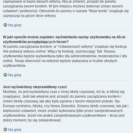
zapisywane w bazie danych witryny. Aby je zmienić, przejdź do panelu
zarządzania swoim kontem. W tym miejscu możesz dokonać zmian swoich
ustawień i preferencji. Odnośnik do panelu o nazwie “Moje konto” znajduje się
zazwyczaj na górze stron witryny.
Na górę
W jaki sposób można zapobiec wyświetlaniu nazwy użytkownika na liście
użytkowników przeglądających forum?
W panelu zarządzania kontem, w “Ustawieniach witryny” znajduje się funkcja
Nie pokazuj statusu online
. Włącz tę funkcję, zaznaczając
Tak
. Nazwa
użytkownika będzie wyświetlana tylko dla administratorów, moderatorów i dla
ciebie. Twoja obecność na witrynie będzie wykazana w liczbie ukrytych
użytkowników.
Na górę
Jest wyświetlany nieprawidłowy czas!
Możliwe, że jest wyświetlany czas z innej strefy czasowej, niż ta, w której się
znajdujesz. Jeśli tak właśnie jest, przejdź do panelu zarządzania kontem i
zmień strefę czasową, tak aby była zgodna z twoim miejscem pobytu. Np.
Europa centralna, Afryka, czy Nowa Zelandia. Zmiana strefy czasowej, tak jak i
większości ustawień, może zostać wykonana tylko przez zarejestrowanych
użytkowników. Jeżeli nie jesteś zarejestrowanym użytkownikiem – teraz jest
dobry moment, by się zarejestrować.
Na górę