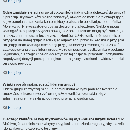
Na górę
Gdzie znajduje się spis grup użytkowników i jak można dołączyć do grupy?
Spis grup użytkowników można zobaczyć, otwierając kartę
Grupy
znajdującą
się w panelu zarządzania kontem, który otwiera się po kliknięciu odnośnika
Moje konto
. Nie wszystkie grupy są dostępne dla każdego. Niektóre mogą
wymagać akceptacji przyjęcia nowego członka, niektóre mogą być zamknięte,
a jeszcze inne mogą mieć ukrytych członków. Użytkownik może poprosić o
przyjęcie do danej grupy, naciskając odpowiedni przycisk. Prośba o przyjęcie
do grupy, która wymaga akceptacji przyjęcia nowego członka, musi zostać
zaakceptowana przez lidera grupy. Może on poprosić użytkownika o podanie
wyjaśnień, dlaczego chce on dołączyć do tej grupy. W przypadku otrzymania
negatywnej decyzji proszę nie nękać lidera grupy pytaniami – widocznie miał
on swoje powody.
Na górę
W jaki sposób można zostać liderem grupy?
Lidera grupy zazwyczaj mianuje administrator witryny podczas tworzenia
grupy. Jeśli chcesz utworzyć grupę użytkowników, skontaktuj się z
administratorem, wysyłając do niego prywatną wiadomość.
Na górę
Dlaczego niektóre nazwy użytkowników są wyświetlane innymi kolorami?
Możliwe, że administrator witryny przypisał kolor członkom grupy, aby ułatwić
identyfikowanie członków tej grupy.