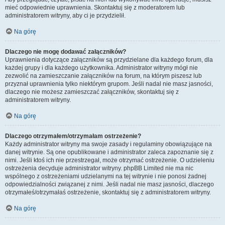
mieć odpowiednie uprawnienia. Skontaktuj się z moderatorem lub
administratorem witryny, aby ci je przydzielił.
Na górę
Dlaczego nie mogę dodawać załączników?
Uprawnienia dotyczące załączników są przydzielane dla każdego forum, dla
każdej grupy i dla każdego użytkownika. Administrator witryny mógł nie
zezwolić na zamieszczanie załączników na forum, na którym piszesz lub
przyznał uprawnienia tylko niektórym grupom. Jeśli nadal nie masz jasności,
dlaczego nie możesz zamieszczać załączników, skontaktuj się z
administratorem witryny.
Na górę
Dlaczego otrzymałem/otrzymałam ostrzeżenie?
Każdy administrator witryny ma swoje zasady i regulaminy obowiązujące na
danej witrynie. Są one opublikowane i administrator zaleca zapoznanie się z
nimi. Jeśli ktoś ich nie przestrzegał, może otrzymać ostrzeżenie. O udzieleniu
ostrzeżenia decyduje administrator witryny. phpBB Limited nie ma nic
wspólnego z ostrzeżeniami udzielanymi na tej witrynie i nie ponosi żadnej
odpowiedzialności związanej z nimi. Jeśli nadal nie masz jasności, dlaczego
otrzymałeś/otrzymałaś ostrzeżenie, skontaktuj się z administratorem witryny.
Na górę