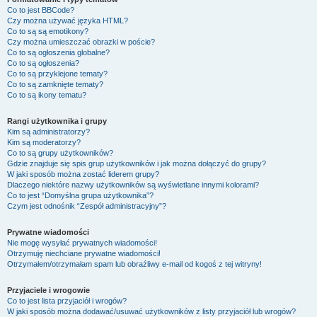
Co to jest BBCode?
Czy można używać języka HTML?
Co to są są emotikony?
Czy można umieszczać obrazki w poście?
Co to są ogłoszenia globalne?
Co to są ogłoszenia?
Co to są przyklejone tematy?
Co to są zamknięte tematy?
Co to są ikony tematu?
Rangi użytkownika i grupy
Kim są administratorzy?
Kim są moderatorzy?
Co to są grupy użytkowników?
Gdzie znajduje się spis grup użytkowników i jak można dołączyć do grupy?
W jaki sposób można zostać liderem grupy?
Dlaczego niektóre nazwy użytkowników są wyświetlane innymi kolorami?
Co to jest “Domyślna grupa użytkownika”?
Czym jest odnośnik “Zespół administracyjny”?
Prywatne wiadomości
Nie mogę wysyłać prywatnych wiadomości!
Otrzymuję niechciane prywatne wiadomości!
Otrzymałem/otrzymałam spam lub obraźliwy e-mail od kogoś z tej witryny!
Przyjaciele i wrogowie
Co to jest lista przyjaciół i wrogów?
W jaki sposób można dodawać/usuwać użytkowników z listy przyjaciół lub wrogów?