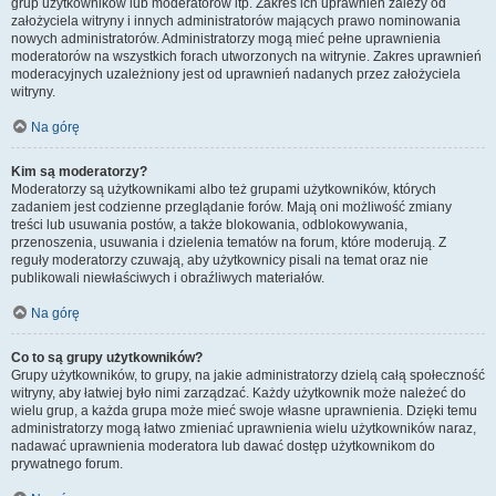
grup użytkowników lub moderatorów itp. Zakres ich uprawnień zależy od
założyciela witryny i innych administratorów mających prawo nominowania
nowych administratorów. Administratorzy mogą mieć pełne uprawnienia
moderatorów na wszystkich forach utworzonych na witrynie. Zakres uprawnień
moderacyjnych uzależniony jest od uprawnień nadanych przez założyciela
witryny.
Na górę
Kim są moderatorzy?
Moderatorzy są użytkownikami albo też grupami użytkowników, których
zadaniem jest codzienne przeglądanie forów. Mają oni możliwość zmiany
treści lub usuwania postów, a także blokowania, odblokowywania,
przenoszenia, usuwania i dzielenia tematów na forum, które moderują. Z
reguły moderatorzy czuwają, aby użytkownicy pisali na temat oraz nie
publikowali niewłaściwych i obraźliwych materiałów.
Na górę
Co to są grupy użytkowników?
Grupy użytkowników, to grupy, na jakie administratorzy dzielą całą społeczność
witryny, aby łatwiej było nimi zarządzać. Każdy użytkownik może należeć do
wielu grup, a każda grupa może mieć swoje własne uprawnienia. Dzięki temu
administratorzy mogą łatwo zmieniać uprawnienia wielu użytkowników naraz,
nadawać uprawnienia moderatora lub dawać dostęp użytkownikom do
prywatnego forum.