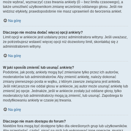
może wybrać, wyznaczyć czas trwania ankiety (0 – bez limitu czasowego), a
także umożliwić użytkownikom zmianę wcześniej oddanego głosu. Jeśli nie
widzisz etykiety, prawdopodobnie nie masz uprawnień do tworzenia ankiet.
Na górę
Dlaczego nie można dodać więcej opcji ankiety?
Limit opcji w ankiecie jest ustalany przez administratora witryny. Jeśli uważasz,
że potrzebujesz wstawić więcej opcji niż dozwolony limit, skontaktuj się z
administratorem witryny.
Na górę
W jaki sposób zmienić lub usunąć ankietę?
Podobnie, jak posty, ankiety mogą być zmieniane tylko przez ich autorów,
moderatorów lub administratorów. Aby zmienić ankietę, należy dokonać
zmiany pierwszego posta w wątku, z którym zawsze związana jest ankieta.
Jeśli nikt jeszcze nie oddał głosu w ankiecie, jej autor może usunąć ankietę lub
zmienić jej opcje. Jednakże, jeśli w ankiecie zostały już oddane głosy, tylko
moderatorzy lub administratorzy mogą ją zmienić, lub usunąć. Zapobiega to
modyfikowaniu ankiety w czasie jej trwania.
Na górę
Dlaczego nie mam dostępu do forum?
Niektóre fora mogą być dostępne tylko dla określonych grup lub użytkowników.
Aby przeglądać, czytać, pisać na nich lub wykonywać inne operacje, musisz