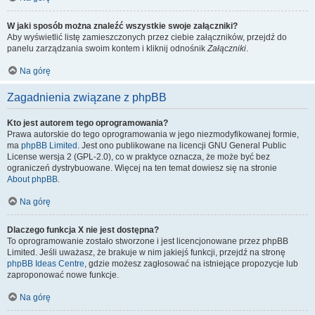
W jaki sposób można znaleźć wszystkie swoje załączniki?
Aby wyświetlić listę zamieszczonych przez ciebie załączników, przejdź do
panelu zarządzania swoim kontem i kliknij odnośnik
Załączniki
.
Na górę
Zagadnienia związane z phpBB
Kto jest autorem tego oprogramowania?
Prawa autorskie do tego oprogramowania w jego niezmodyfikowanej formie,
ma
phpBB Limited
. Jest ono publikowane na licencji GNU General Public
License wersja 2 (GPL-2.0), co w praktyce oznacza, że może być bez
ograniczeń dystrybuowane. Więcej na ten temat dowiesz się na stronie
About phpBB
.
Na górę
Dlaczego funkcja X nie jest dostępna?
To oprogramowanie zostało stworzone i jest licencjonowane przez phpBB
Limited. Jeśli uważasz, że brakuje w nim jakiejś funkcji, przejdź na stronę
phpBB Ideas Centre
, gdzie możesz zagłosować na istniejące propozycje lub
zaproponować nowe funkcje.
Na górę