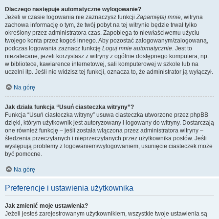
Dlaczego następuje automatyczne wylogowanie?
Jeżeli w czasie logowania nie zaznaczysz funkcji
Zapamiętaj mnie
, witryna
zachowa informację o tym, że twój pobyt na tej witrynie będzie trwał tylko
określony przez administratora czas. Zapobiega to niewłaściwemu użyciu
twojego konta przez kogoś innego. Aby pozostać zalogowanym/zalogowaną,
podczas logowania zaznacz funkcję
Loguj mnie automatycznie
. Jest to
niezalecane, jeżeli korzystasz z witryny z ogólnie dostępnego komputera, np.
w bibliotece, kawiarence internetowej, sali komputerowej w szkole lub na
uczelni itp. Jeśli nie widzisz tej funkcji, oznacza to, że administrator ją wyłączył.
Na górę
Jak działa funkcja “Usuń ciasteczka witryny”?
Funkcja “Usuń ciasteczka witryny” usuwa ciasteczka utworzone przez phpBB
dzięki, którym użytkownik jest autoryzowany i logowany do witryny. Dostarczają
one również funkcję – jeśli została włączona przez administratora witryny –
śledzenia przeczytanych i nieprzeczytanych przez użytkownika postów. Jeśli
występują problemy z logowaniem/wylogowaniem, usunięcie ciasteczek może
być pomocne.
Na górę
Preferencje i ustawienia użytkownika
Jak zmienić moje ustawienia?
Jeżeli jesteś zarejestrowanym użytkownikiem, wszystkie twoje ustawienia są