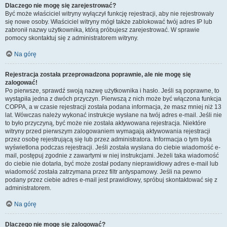
Dlaczego nie mogę się zarejestrować?
Być może właściciel witryny wyłączył funkcję rejestracji, aby nie rejestrowały
się nowe osoby. Właściciel witryny mógł także zablokować twój adres IP lub
zabronił nazwy użytkownika, którą próbujesz zarejestrować. W sprawie
pomocy skontaktuj się z administratorem witryny.
Na górę
Rejestracja została przeprowadzona poprawnie, ale nie mogę się
zalogować!
Po pierwsze, sprawdź swoją nazwę użytkownika i hasło. Jeśli są poprawne, to
wystąpiła jedna z dwóch przyczyn. Pierwszą z nich może być włączona funkcja
COPPA, a w czasie rejestracji została podana informacja, że masz mniej niż 13
lat. Wówczas należy wykonać instrukcje wysłane na twój adres e-mail. Jeśli nie
to było przyczyną, być może nie została aktywowana rejestracja. Niektóre
witryny przed pierwszym zalogowaniem wymagają aktywowania rejestracji
przez osobę rejestrującą się lub przez administratora. Informacja o tym była
wyświetlona podczas rejestracji. Jeśli została wysłana do ciebie wiadomość e-
mail, postępuj zgodnie z zawartymi w niej instrukcjami. Jeżeli taka wiadomość
do ciebie nie dotarła, być może został podany nieprawidłowy adres e-mail lub
wiadomość została zatrzymana przez filtr antyspamowy. Jeśli na pewno
podany przez ciebie adres e-mail jest prawidłowy, spróbuj skontaktować się z
administratorem.
Na górę
Dlaczego nie mogę się zalogować?