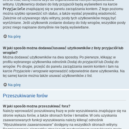
witryny. Użytkownicy dodani do listy przyjaciół będą wyświetleni na karcie
Przyjaciele
znajdującej się w panelu zarządzania kontem. Z tego poziomu
można szybko sprawdzić ich status, a także wysłać prywatną wiadomość.
Zależnie od używanego stylu witryny, posty tych użytkowników mogą być
wyróżniane. Jeśli użytkownik zostanie dodany do listy wrogów, wszystkie posty
przez niego napisane domyślnie nie będą wyświetlane.
Na górę
W jaki sposób można dodawać/usuwać użytkowników z listy przyjaciół lub
wrogów?
Można dodawać użytkowników na dwa sposoby. Po pierwsze, klikając w
profilu wybranego użytkownika odnośnik
Dodaj do przyjaciół
lub
Dodaj do
wrogów
. Po drugie, przejść do panelu zarządzania swoim kontem i tam na
karcie
Przyjaciele i wrogowie
wprowadzić odpowiednie dane użytkownika. Na
tej samej karcie można także usuwać użytkowników z list.
Na górę
Przeszukiwanie forów
W jaki sposób można przeszukiwać fora?
Należy wprowadzić poszukiwaną frazę w pole wyszukiwania znajdujące się na
stronie wykazu forów, a także stronach forów i tematów. W celu uzyskania
zaawansowanych funkcji wyszukiwania należy kliknąć odnośnik
“Wyszukiwanie zaawansowane” dostępny na wszystkich stronach witryny.