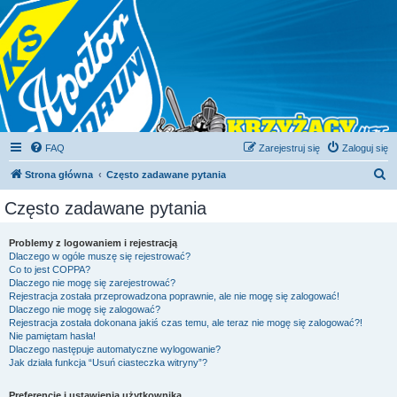
FAQ
Zarejestruj się
Zaloguj się
S
Strona główna
Często zadawane pytania
z
Często zadawane pytania
u
k
Problemy z logowaniem i rejestracją
Dlaczego w ogóle muszę się rejestrować?
a
Co to jest COPPA?
j
Dlaczego nie mogę się zarejestrować?
Rejestracja została przeprowadzona poprawnie, ale nie mogę się zalogować!
Dlaczego nie mogę się zalogować?
Rejestracja została dokonana jakiś czas temu, ale teraz nie mogę się zalogować?!
Nie pamiętam hasła!
Dlaczego następuje automatyczne wylogowanie?
Jak działa funkcja “Usuń ciasteczka witryny”?
Preferencje i ustawienia użytkownika