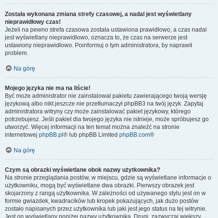
Została wykonana zmiana strefy czasowej, a nadal jest wyświetlany
nieprawidłowy czas!
Jeżeli na pewno strefa czasowa została ustawiona prawidłowo, a czas nadal
jest wyświetlany nieprawidłowo, oznacza to, że czas na serwerze jest
ustawiony nieprawidłowo. Poinformuj o tym administratora, by naprawił
problem.
Na górę
Mojego języka nie ma na liście!
Być może administrator nie zainstalował pakietu zawierającego twoją wersję
językową albo nikt jeszcze nie przetłumaczył phpBB3 na twój język. Zapytaj
administratora witryny czy może zainstalować pakiet językowy, którego
potrzebujesz. Jeśli pakiet dla twojego języka nie istnieje, może spróbujesz go
utworzyć. Więcej informacji na ten temat można znaleźć na stronie
internetowej
phpBB.pl
® lub phpBB Limited
phpBB.com
®
Na górę
Czym są obrazki wyświetlane obok nazwy użytkownika?
Na stronie przeglądania postów, w miejscu, gdzie są wyświetlane informacje o
użytkowniku, mogą być wyświetlane dwa obrazki. Pierwszy obrazek jest
skojarzony z rangą użytkownika. W zależności od używanego stylu jest on w
formie gwiazdek, kwadracików lub kropek pokazujących, jak dużo postów
zostało napisanych przez użytkownika lub jaki jest jego status na tej witrynie.
Jest on wyświetlany poniżej nazwy użytkownika. Drugi, zazwyczaj większy